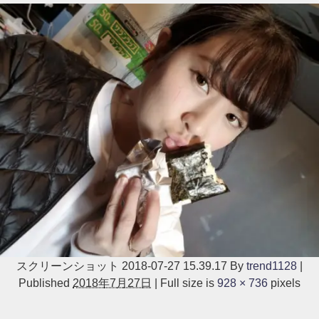
スクリーンショット 2018-07-27 15.39.17
By
trend1128
|
Published
2018年7月27日
|
Full size is
928 × 736
pixels