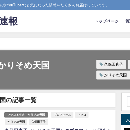
やYouTuberなど気になった情報をたくさんお届けしています。
ド速報
トップページ
管
かりそめ天国
久保田直子
かりそめ天国
国の記事一覧
プロフィール
マツコ
マツコ＆有吉 かりそめ天国
かりそめ天国
久保田直子