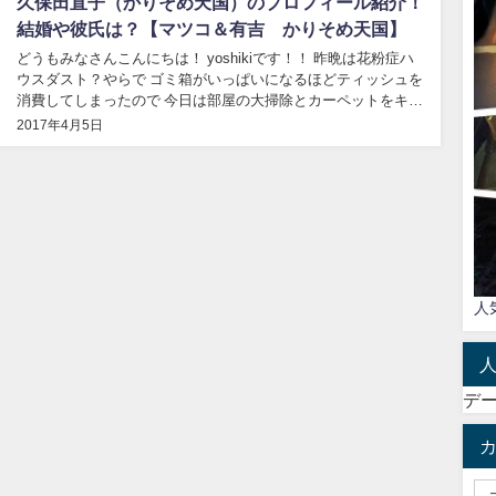
久保田直子（かりそめ天国）のプロフィール紹介！
結婚や彼氏は？【マツコ＆有吉 かりそめ天国】
どうもみなさんこんにちは！ yoshikiです！！ 昨晩は花粉症ハ
ウスダスト？やらで ゴミ箱がいっぱいになるほどティッシュを
消費してしまったので 今日は部屋の大掃除とカーペットをキレ
イにしました（笑） 全体的に鼻の防御力が０なので 花粉やア
2017年4月5日
レルゲンは勘弁してほしい＞＜ 外出時も花粉症用メガネにマス
ク着用で 目...
人
デ