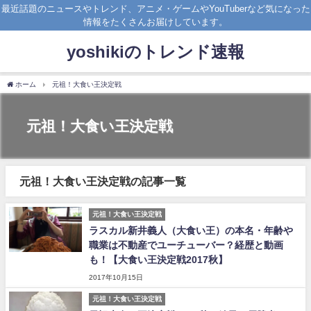
最近話題のニュースやトレンド、アニメ・ゲームやYouTuberなど気になった
情報をたくさんお届けしています。
yoshikiのトレンド速報
ホーム
元祖！大食い王決定戦
元祖！大食い王決定戦
元祖！大食い王決定戦の記事一覧
元祖！大食い王決定戦
ラスカル新井義人（大食い王）の本名・年齢や
職業は不動産でユーチューバー？経歴と動画
も！【大食い王決定戦2017秋】
2017年10月15日
元祖！大食い王決定戦