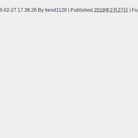
-27 17.38.26
By
trend1128
|
Published
2018年2月27日
|
Ful