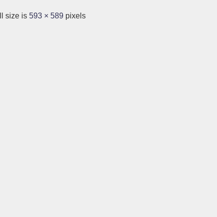
l size is
593 × 589
pixels