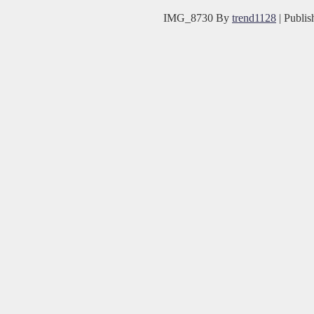
IMG_8730
By
trend1128
|
Publis