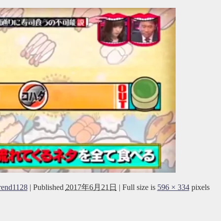
rend1128
|
Published
2017年6月21日
|
Full size is
596 × 334
pixels