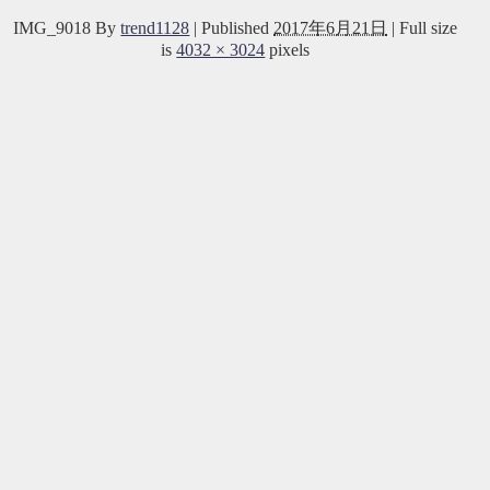
IMG_9018
By
trend1128
|
Published
2017年6月21日
|
Full size
is
4032 × 3024
pixels