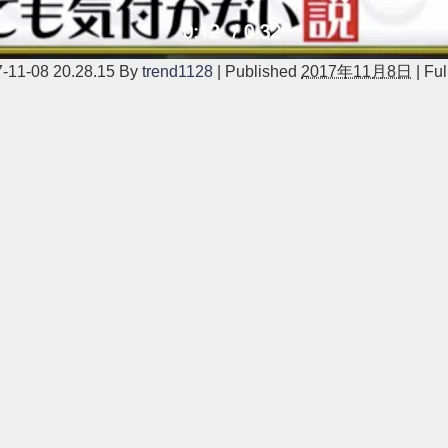
-08 20.28.15
By
trend1128
|
Published
2017年11月8日
|
Full