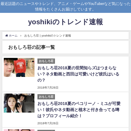
最近話題のニュースやトレンド、アニメ・ゲームやYouTuberなど気になった
情報をたくさんお届けしています。
yoshikiのトレンド速報
ホーム
おもしろ荘 | yoshikiのトレンド速報
おもしろ荘の記事一覧
おもしろ荘
おもしろ荘2018夏の世間知らズはつまらな
い？ネタ動画と西田は可愛いけど彼氏はいる
の？
2018年7月26日
おもしろ荘
おもしろ荘2018夏のペコリーノ・ミユが可愛
い！彼氏やネタ動画と植木と付き合ってる噂
は？プロフィール紹介！
2018年7月26日