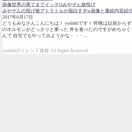
画像
世界の果てまでイッテQ
みやぞん
槍投げ
みやぞんの投げ槍アトラトルが面白すぎw画像と番組内容紹
2017年6月17日
どうもみなさんこんにちは！ yoshikiです！ 昨晩は以前
のホルモンがどっさりと乗った 丼を食べたのですがめちゃく
んで 自宅でもやってみようかな・・・...
yoshikiのトレンド速報 All Rights Reserved.