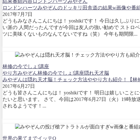
結果
番組内容
ロンドンハーツ
みやぞん
ロンドンハーツみやぞんのドッキリ田舎道の結果w画像や番組内
2017年7月7日
どうもみなさんこんにちは！ yoshikiです！ 今日は久し
い派の 人間だったんですが今回は友人の強い勧めで ストロ
ツに美味くないものなんてないですね（笑） 今年も期間限...
林修の今でしょ!講座
やり方
みやぞん
林修の今でしょ!講座
隠れ天才脳
みやぞんは隠れ天才脳！チェック方法ややり方も紹介！【林修
2017年6月27日
どうも皆さんこんにちは！ yoshikiです！ 明日は嬉しい
たいと思います。 さて、今回は2017年6月27日（火）19時
されるようです！...
世界の果てまでイッテQ