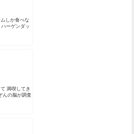
ームしか食べな
りハーゲンダッ
って 満喫してき
やぞんの脳が調査