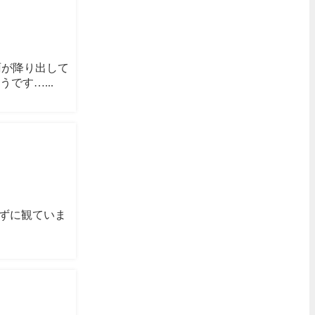
雨が降り出して
です…...
さずに観ていま