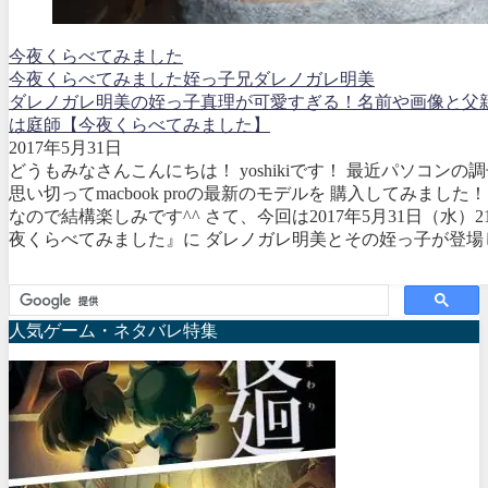
今夜くらべてみました
今夜くらべてみました
姪っ子
兄
ダレノガレ明美
ダレノガレ明美の姪っ子真理が可愛すぎる！名前や画像と父
は庭師【今夜くらべてみました】
2017年5月31日
どうもみなさんこんにちは！ yoshikiです！ 最近パソコン
思い切ってmacbook proの最新のモデルを 購入してみました
なので結構楽しみです^^ さて、今回は2017年5月31日（水）
夜くらべてみました』に ダレノガレ明美とその姪っ子が登場しま
人気ゲーム・ネタバレ特集