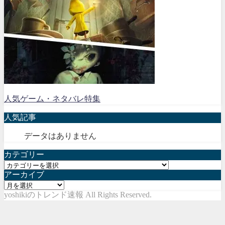
人気ゲーム・ネタバレ特集
人気記事
データはありません
カテゴリー
カ
アーカイブ
テ
ア
ゴ
yoshikiのトレンド速報 All Rights Reserved.
ー
リ
カ
ー
イ