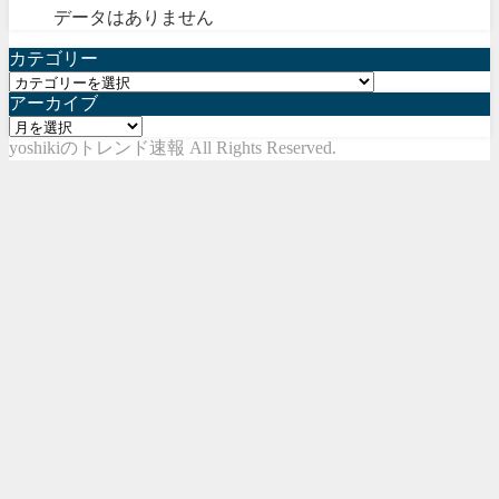
データはありません
カテゴリー
カ
アーカイブ
テ
ア
ゴ
yoshikiのトレンド速報 All Rights Reserved.
ー
リ
カ
ー
イ
ブ