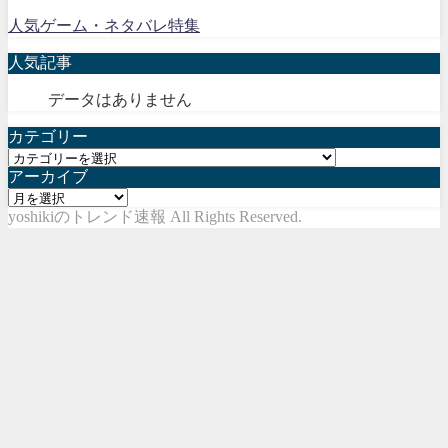
人気ゲーム・ネタバレ特集
人気記事
データはありません
カテゴリー
カ
アーカイブ
テ
ア
ゴ
yoshikiのトレンド速報 All Rights Reserved.
ー
リ
カ
ー
イ
ブ