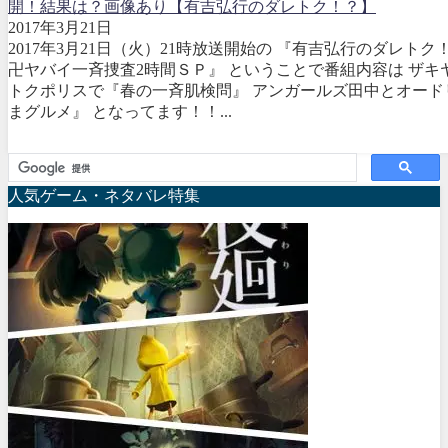
開！結果は？画像あり【有吉弘行のダレトク！？】
2017年3月21日
2017年3月21日（火）21時放送開始の 『有吉弘行のダレトク
卍ヤバイ一斉捜査2時間ＳＰ』 ということで番組内容は ザキ
トクポリスで『春の一斉肌検問』 アンガールズ田中とオード
まグルメ』 となってます！！...
人気ゲーム・ネタバレ特集