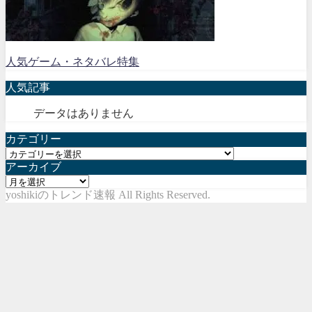
人気ゲーム・ネタバレ特集
人気記事
データはありません
カテゴリー
カ
アーカイブ
テ
ア
ゴ
yoshikiのトレンド速報 All Rights Reserved.
ー
リ
カ
ー
イ
ブ