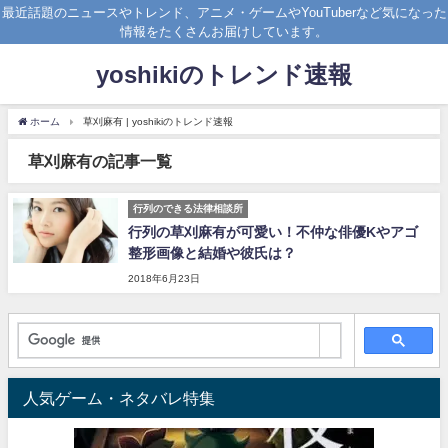
最近話題のニュースやトレンド、アニメ・ゲームやYouTuberなど気になった
情報をたくさんお届けしています。
yoshikiのトレンド速報
ホーム
草刈麻有 | yoshikiのトレンド速報
草刈麻有の記事一覧
行列のできる法律相談所
行列の草刈麻有が可愛い！不仲な俳優Kやアゴ
整形画像と結婚や彼氏は？
2018年6月23日
人気ゲーム・ネタバレ特集