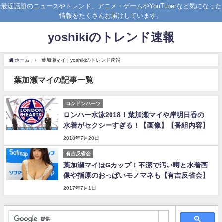
最近話題のニュースやトレンド、アニメ・ゲームやYouTuberなど気になった
情報をたくさんお届けしています。
yoshikiのトレンド速報
ホーム
葉加瀬マイ | yoshikiのトレンド速報
葉加瀬マイの記事一覧
ロンドンハーツ
ロンハー水泳2018！葉加瀬マイや岸明日香の
水着がセクシーすぎる！【画像】【番組内容】
2018年7月20日
有吉反省会
葉加瀬マイはGカップ！不潔で汚い噂と水着画
像や指原のおっぱいモノマネも【有吉反省会】
2017年7月1日