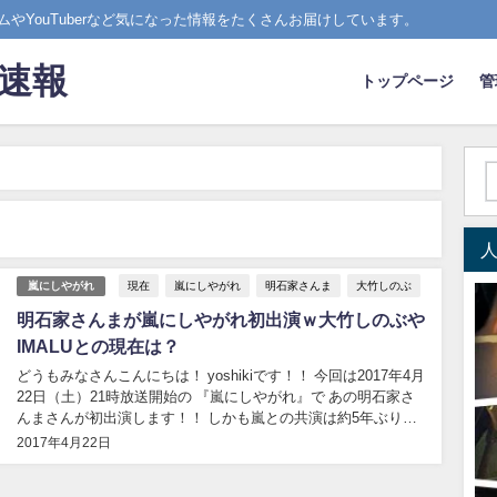
やYouTuberなど気になった情報をたくさんお届けしています。
ド速報
トップページ
管
現在
嵐にしやがれ
明石家さんま
大竹しのぶ
嵐にしやがれ
明石家さんまが嵐にしやがれ初出演ｗ大竹しのぶや
IMALUとの現在は？
どうもみなさんこんにちは！ yoshikiです！！ 今回は2017年4月
22日（土）21時放送開始の 『嵐にしやがれ』で あの明石家さ
んまさんが初出演します！！ しかも嵐との共演は約5年ぶりと
いうことで かなりレアな画が見られそうですね！！（笑） ま
2017年4月22日
た今回は明石家さんまさんの『しやがれ記念館』で 娘・
IMALU...