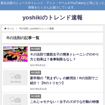
最近話題のニュースやトレンド、アニメ・ゲームやYouTuberなど気になった
情報をたくさんお届けしています。
yoshikiのトレンド速報
ホーム
Rの法則 | yoshikiのトレンド速報
Rの法則の記事一覧
Rの法則
Ｒの法則で腹筋女子の簡単トレーニングのやり
方と効果は？食事制限もなし？
2017年5月1日
Rの法則
新学期の『気まずい』の解消法！Rの法則でご
紹介！【Rのトリセツ】
2017年4月12日
Rの法則
これじゃモテない！女子のズボラな行動の特徴