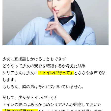
少女に直接話しかけることもできず
どうやって少女の安否を確認するか考えた結果
シリアさんは少女に
『トイレに行って』
とささやき声で話
します。
もちろん、隣の男はそれに気づいていません。
そして、少女がトイレに行くと
トイレの鏡にはあらかじめシリアさんが用意しておいた