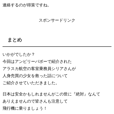
連絡するのが得策ですね。
スポンサードリンク
まとめ
いかがでしたか？
今回はアンビリーバボーで紹介された
アラスカ航空の客室乗務員シリアさんが
人身売買の少女を救った話について
ご紹介させていただきました。
日本は安全かもしれませんがこの世に『絶対』なんて
ありえませんので皆さんも注意して
飛行機に乗りましょう！