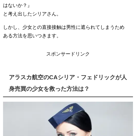
はないか？』
と考え出したシリアさん。
しかし、少女との直接接触は男性に遮られてしまうため
ある方法を思いつきます。
スポンサードリンク
アラスカ航空のCAシリア・フェドリックが人
身売買の少女を救った方法は？