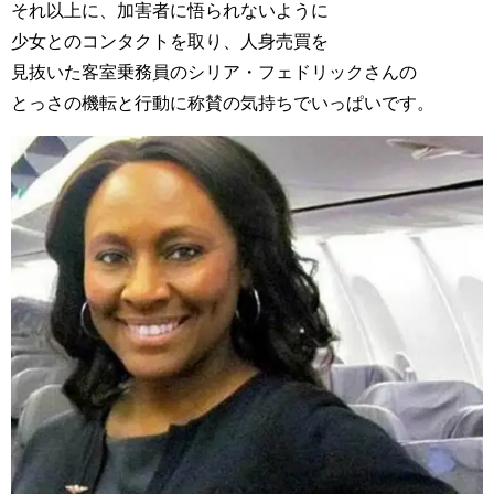
それ以上に、加害者に悟られないように
少女とのコンタクトを取り、人身売買を
見抜いた客室乗務員のシリア・フェドリックさんの
とっさの機転と行動に称賛の気持ちでいっぱいです。