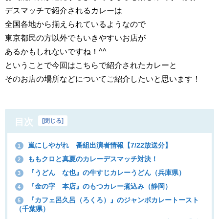
デスマッチで紹介されるカレーは
全国各地から揃えられているようなので
東京都民の方以外でもいきやすいお店が
あるかもしれないですね！^^
ということで今回はこちらで紹介されたカレーと
そのお店の場所などについてご紹介したいと思います！
目次
[
閉じる
]
嵐にしやがれ 番組出演者情報【7/22放送分】
1
ももクロと真夏のカレーデスマッチ対決！
2
『うどん な也』の牛すじカレーうどん（兵庫県）
3
『金の字 本店』のもつカレー煮込み（静岡）
4
『カフェ呂久呂（ろくろ）』のジャンボカレートースト
5
（千葉県）