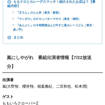
ももクロとカレーデスマッチ！紹介されたお店は？【番
6
組内容】
『王ろじ』のとん丼（東京・新宿）
『マンダラ』のチキンバターマサラ（東京・神田）
『あんぷく』の８時間煮込んだ牛すじ黒カレーうどん（東京・
虎ノ門）
まとめ
7
嵐にしやがれ 番組出演者情報【7/22放送
分】
出演者
嵐(大野智、櫻井翔、相葉雅紀、二宮和也、松本潤)
ゲスト
ももいろクローバーZ