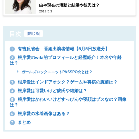
由や現在の活動と結婚や彼氏は？
2018.5.3
目次
[
閉じる
]
有吉反省会 番組出演者情報【5月5日放送分】
1
根岸愛のwiki的プロフィールと経歴紹介！本名や年齢
2
は？
ガールズロックユニットPASSPO☆とは？
根岸愛はインドアオタク？ゲームや将棋の腕前は？
3
根岸愛は可愛いけど彼氏や結婚は？
4
根岸愛はかわいいけどすっぴんや寝顔はブスなの？画像
5
は？
根岸愛の水着画像はある？
6
まとめ
7