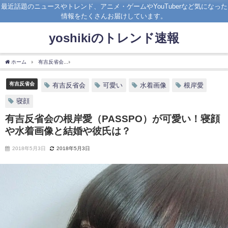
最近話題のニュースやトレンド、アニメ・ゲームやYouTuberなど気になった
情報をたくさんお届けしています。
yoshikiのトレンド速報
ホーム
有吉反省会
有吉反省会の根岸愛（PASSPO）が可愛い！寝顔や水着画像と結
有吉反省会
有吉反省会
可愛い
水着画像
根岸愛
寝顔
有吉反省会の根岸愛（PASSPO）が可愛い！寝顔
や水着画像と結婚や彼氏は？
2018年5月3日
2018年5月3日