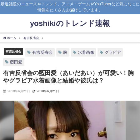
最近話題のニュースやトレンド、アニメ・ゲームやYouTuberなど気になった
情報をたくさんお届けしています。
yoshikiのトレンド速報
ホーム
有吉反省会
有吉反省会の藍田愛（あいだあい）が可愛い！胸やグラビア水着
有吉反省会
有吉反省会
胸
水着画像
グラビア
藍田愛
有吉反省会の藍田愛（あいだあい）が可愛い！胸
やグラビア水着画像と結婚や彼氏は？
2018年6月21日
2018年6月21日