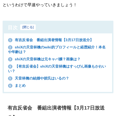
というわけで早速やっていきましょう！
目次
[
閉じる
]
有吉反省会 番組出演者情報【3月17日放送分】
1
shiXの天音林檎のwiki的プロフィールと経歴紹介！本名
2
や年齢は？
shiXの天音林檎は元キャバ嬢？画像は？
3
【有吉反省会】shiXの天音林檎はすっぴん画像もかわい
4
い？
天音林檎の結婚や彼氏はいるの？
5
まとめ
6
有吉反省会 番組出演者情報【3月17日放送