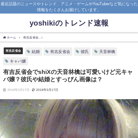
最近話題のニュースやトレンド、アニメ・ゲームやYouTuberなど気になった
情報をたくさんお届けしています。
yoshikiのトレンド速報
ホーム
有吉反省会
有吉反省会でshiXの天音林檎は可愛いけど元キャバ嬢？彼氏や結
有吉反省会
結婚
有吉反省会
彼氏
天音林檎
キャバ嬢
有吉反省会でshiXの天音林檎は可愛いけど元キャ
バ嬢？彼氏や結婚とすっぴん画像は？
2018年3月17日
2018年3月17日