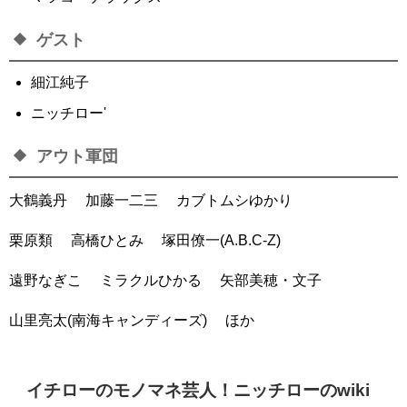
ゲスト
細江純子
ニッチロー'
アウト軍団
大鶴義丹 加藤一二三 カブトムシゆかり
栗原類 高橋ひとみ 塚田僚一(A.B.C-Z)
遠野なぎこ ミラクルひかる 矢部美穂・文子
山里亮太(南海キャンディーズ) ほか
イチローのモノマネ芸人！ニッチローのwiki