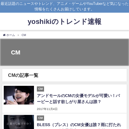
最近話題のニュースやトレンド、アニメ・ゲームやYouTuberなど気になった
情報をたくさんお届けしています。
yoshikiのトレンド速報
ホーム
CM
CM
CMの記事一覧
CM
アンドモールのCMの女優モデルが可愛い！バ
ービーと話す欲しがり屋さんは誰？
2017年11月4日
CM
BLESS（ブレス）のCM女優は誰？雨に打たれ