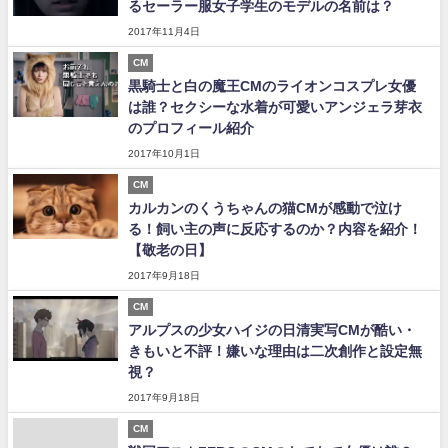
るセーラー服女子学生のモデルの名前は？
2017年11月4日
CM
黒騎士と白の魔王CMのライオンコスプレ女優
は誰？セクシーな水着が可愛いアンジェラ芽衣
のプロフィール紹介
2017年10月1日
CM
カルカンのくうちゃんの猫CMが感動で泣け
る！飼い主の声に反応するのか？内容を紹介！
【敬老の日】
2017年9月18日
CM
アルプスの少女ハイジの日清実写CMが酷い・
きもいと不評！嫌いな理由は二次創作と設定無
視？
2017年9月18日
CM