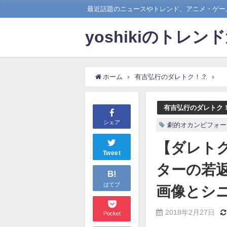
最近話題のニュースやトレンド、アニメ・ゲーム
yoshikiのトレン
ホーム
有吉弘行のダレトク！？
【
有吉弘行のダレトク
シェア
劇的オカンビフォー
【ダレト
Tweet
ターの若
B!
はてブ
画像とシ
2018年2月27日
Pocket