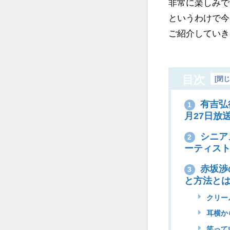
非常に楽しみで
というわけで今
ご紹介していき
目次
[
閉
有吉弘
1
月27日放
シニア
2
ーティスト
赤坂渉
3
と方法と
クリー
耳横か
笑って