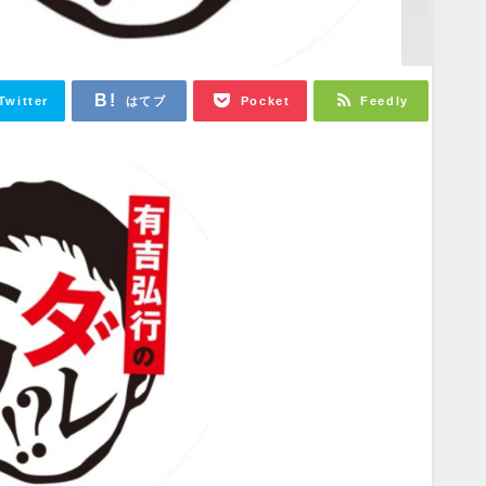
Twitter
はてブ
Pocket
Feedly