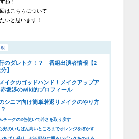
すね！
回はこちらについて
たいと思います！
じる
]
行のダレトク！？ 番組出演者情報【2
送分】
メイクのゴッドハンド！メイクアップア
赤坂渉のwiki的プロフィール
のシニア向け簡単若返りメイクのやり方
は？
ムチークの2色使いで若さを取り戻す
ら頬のいちばん高いところまでオレンジをぼかす
いちばん盛り上がる部分に明るいピンクをのせる