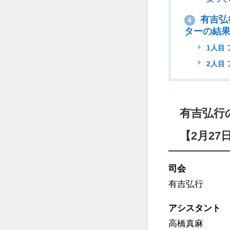
有吉弘
4
ターの結
1人目 
2人目
有吉弘行
【2月27
司会
有吉弘行
アシスタント
高橋真麻