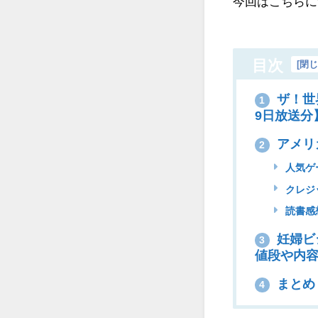
今回はこちらに
目次
[
閉
ザ！世
1
9日放送分
アメリ
2
人気ゲ
クレジ
読書感
妊婦ビ
3
値段や内
まとめ
4