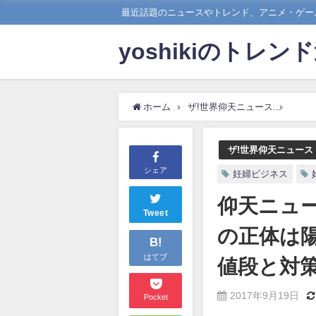
最近話題のニュースやトレンド、アニメ・ゲーム
yoshikiのトレン
ホーム
ザ!世界仰天ニュース
仰天
ザ!世界仰天ニュース
シェア
妊婦ビジネス
仰天ニュ
Tweet
の正体は
B!
はてブ
値段と対
2017年9月19日
Pocket