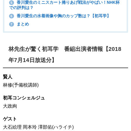
香川愛生のミニスカート捲りあげ戦法がやばい！NHK杯
5
での評判は？
香川愛生の水着画像や胸のカップ数は？【初耳学】
6
まとめ
7
林先生が驚く初耳学 番組出演者情報【2018
年7月14日放送分】
賢人
林修(予備校講師)
初耳コンシェルジュ
大政絢
ゲスト
大石絵理 岡本玲 澤部佑(ハライチ)