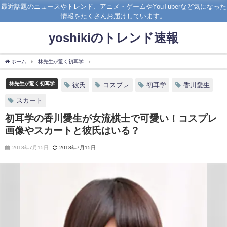
最近話題のニュースやトレンド、アニメ・ゲームやYouTuberなど気になった
情報をたくさんお届けしています。
yoshikiのトレンド速報
ホーム
林先生が驚く初耳学
初耳学の香川愛生が女流棋士で可愛い！コスプレ画像や
林先生が驚く初耳学
彼氏
コスプレ
初耳学
香川愛生
スカート
初耳学の香川愛生が女流棋士で可愛い！コスプレ
画像やスカートと彼氏はいる？
2018年7月15日
2018年7月15日