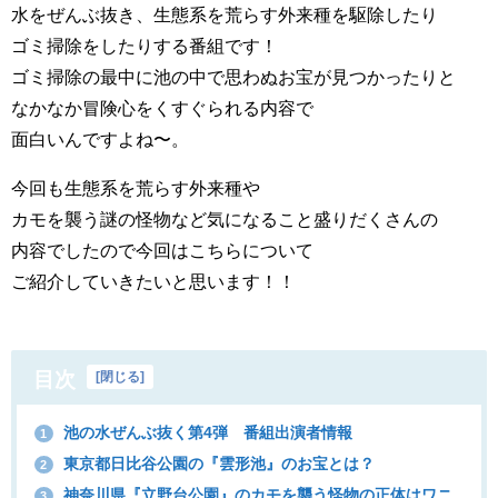
水をぜんぶ抜き、生態系を荒らす外来種を駆除したり
ゴミ掃除をしたりする番組です！
ゴミ掃除の最中に池の中で思わぬお宝が見つかったりと
なかなか冒険心をくすぐられる内容で
面白いんですよね〜。
今回も生態系を荒らす外来種や
カモを襲う謎の怪物など気になること盛りだくさんの
内容でしたので今回はこちらについて
ご紹介していきたいと思います！！
目次
[
閉じる
]
池の水ぜんぶ抜く第4弾 番組出演者情報
1
東京都日比谷公園の『雲形池』のお宝とは？
2
神奈川県『立野台公園』のカモを襲う怪物の正体はワニ
3