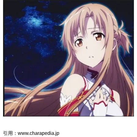
引用：www.charapedia.jp