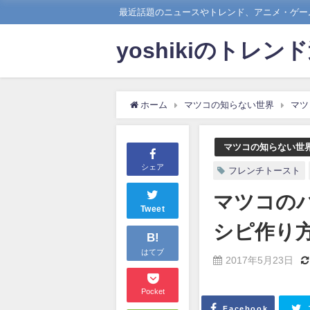
最近話題のニュースやトレンド、アニメ・ゲーム
yoshikiのトレン
ホーム
マツコの知らない世界
マツ
マツコの知らない世
シェア
フレンチトースト
マツコの
Tweet
シピ作り
B!
はてブ
2017年5月23日
Pocket
Facebook