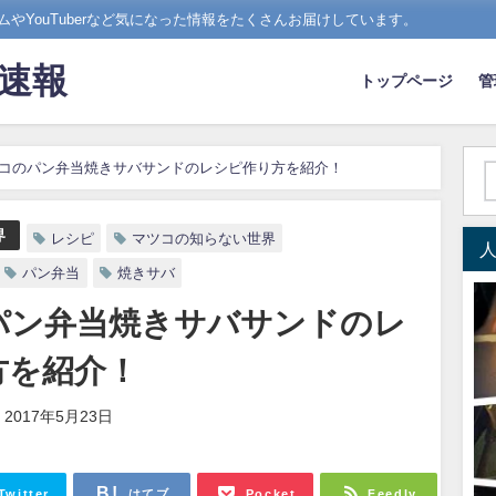
やYouTuberなど気になった情報をたくさんお届けしています。
ド速報
トップページ
管
コのパン弁当焼きサバサンドのレシピ作り方を紹介！
界
レシピ
マツコの知らない世界
パン弁当
焼きサバ
パン弁当焼きサバサンドのレ
方を紹介！
2017年5月23日
Twitter
はてブ
Pocket
Feedly