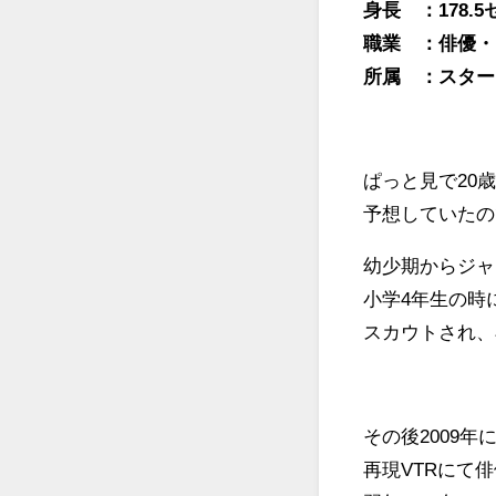
身長 ：178.5
職業 ：俳優・
所属 ：スター
ぱっと見で20
予想していたの
幼少期からジャ
小学4年生の時
スカウトされ、
その後2009
再現VTRにて