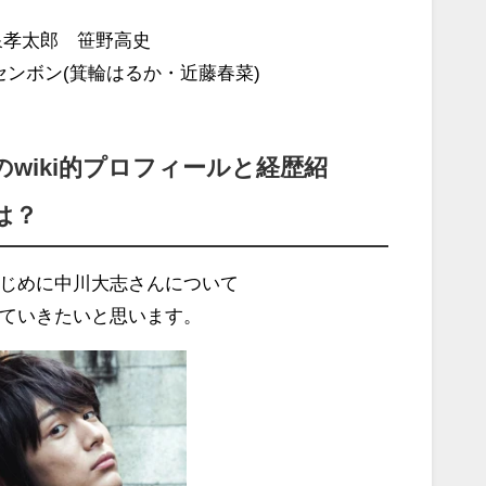
泉孝太郎 笹野高史
センボン(箕輪はるか・近藤春菜)
のwiki的プロフィールと経歴紹
は？
じめに中川大志さんについて
ていきたいと思います。