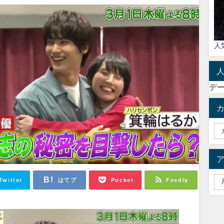
人
デ
Twitter
はてブ
Pocket
Feedly