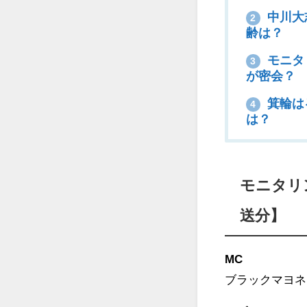
中川大
2
齢は？
モニタ
3
が密会？
箕輪は
4
は？
モニタリ
送分】
MC
ブラックマヨネ