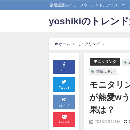
最近話題のニュースやトレンド、アニメ・ゲーム
yoshikiのトレン
ホーム
モニタリング
モニタリング
モニタリング
シェア
箕輪はるか
モニタリ
Tweet
が熱愛w
B!
はてブ
果は？
2018年3月1日
Pocket