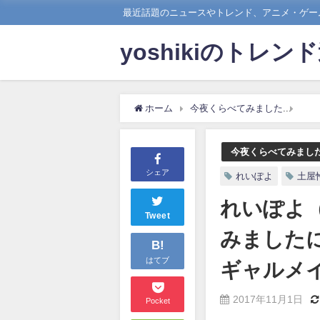
最近話題のニュースやトレンド、アニメ・ゲーム
yoshikiのトレン
ホーム
今夜くらべてみました
れい
今夜くらべてみまし
シェア
れいぽよ
土屋
れいぽよ
Tweet
みました
B!
はてブ
ギャルメ
2017年11月1日
Pocket