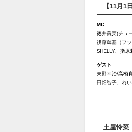
【11月1
MC
徳井義実(チュ
後藤輝基（フッ
SHELLY、指原莉
ゲスト
東野幸治/高橋
田畑智子、れい
土屋怜菜