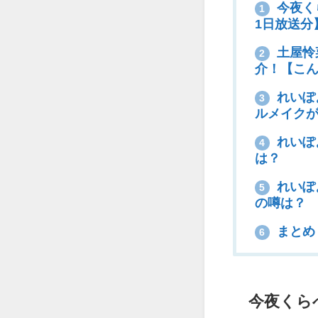
今夜く
1
1日放送分
土屋怜
2
介！【こ
れいぽ
3
ルメイク
れいぽ
4
は？
れいぽ
5
の噂は？
まとめ
6
今夜くら