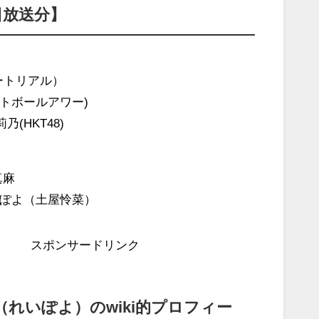
日放送分】
ートリアル）
トボールアワー)
乃(HKT48)
真麻
ぽよ（土屋怜菜）
スポンサードリンク
（れいぽよ）のwiki的プロフィー