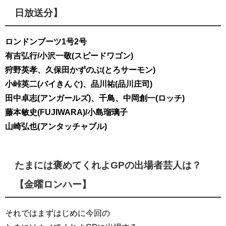
日放送分】
ロンドンブーツ1号2号
有吉弘行/小沢一敬(スピードワゴン)
狩野英孝、久保田かずのぶ(とろサーモン)
小峠英二(バイきんぐ)、品川祐(品川庄司)
田中卓志(アンガールズ)、千鳥、中岡創一(ロッチ)
藤本敏史(FUJIWARA)/小島瑠璃子
山崎弘也(アンタッチャブル)
たまには褒めてくれよGPの出場者芸人は？
【金曜ロンハー】
それではまずはじめに今回の