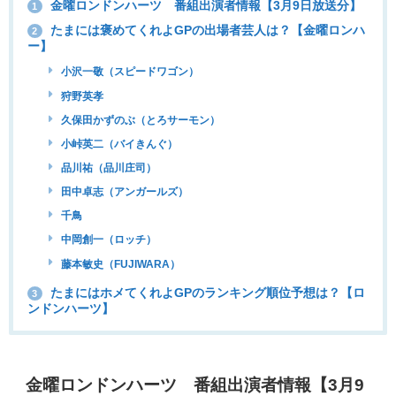
金曜ロンドンハーツ 番組出演者情報【3月9日放送分】
1
たまには褒めてくれよGPの出場者芸人は？【金曜ロンハ
2
ー】
小沢一敬（スピードワゴン）
狩野英孝
久保田かずのぶ（とろサーモン）
小峠英二（バイきんぐ）
品川祐（品川庄司）
田中卓志（アンガールズ）
千鳥
中岡創一（ロッチ）
藤本敏史（FUJIWARA）
たまにはホメてくれよGPのランキング順位予想は？【ロ
3
ンドンハーツ】
金曜ロンドンハーツ 番組出演者情報【3月9