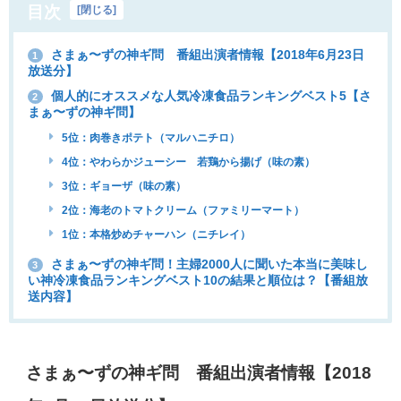
目次
[
閉じる
]
さまぁ〜ずの神ギ問 番組出演者情報【2018年6月23日
1
放送分】
個人的にオススメな人気冷凍食品ランキングベスト5【さ
2
まぁ〜ずの神ギ問】
5位：肉巻きポテト（マルハニチロ）
4位：やわらかジューシー 若鶏から揚げ（味の素）
3位：ギョーザ（味の素）
2位：海老のトマトクリーム（ファミリーマート）
1位：本格炒めチャーハン（ニチレイ）
さまぁ〜ずの神ギ問！主婦2000人に聞いた本当に美味し
3
い神冷凍食品ランキングベスト10の結果と順位は？【番組放
送内容】
さまぁ〜ずの神ギ問 番組出演者情報【2018