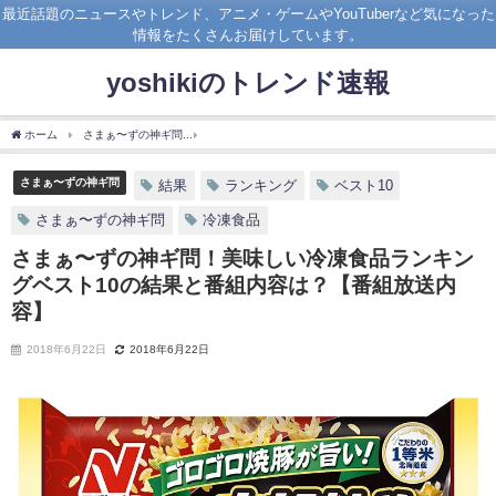
最近話題のニュースやトレンド、アニメ・ゲームやYouTuberなど気になった
情報をたくさんお届けしています。
yoshikiのトレンド速報
ホーム
さまぁ〜ずの神ギ問
さまぁ〜ずの神ギ問！美味しい冷凍食品ランキングベスト
さまぁ〜ずの神ギ問
結果
ランキング
ベスト10
さまぁ〜ずの神ギ問
冷凍食品
さまぁ〜ずの神ギ問！美味しい冷凍食品ランキン
グベスト10の結果と番組内容は？【番組放送内
容】
2018年6月22日
2018年6月22日