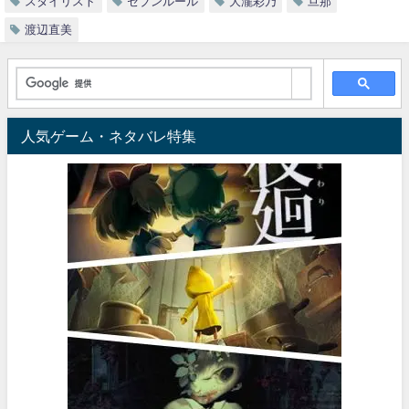
スタイリスト
セブンルール
大瀧彩乃
旦那
渡辺直美
人気ゲーム・ネタバレ特集