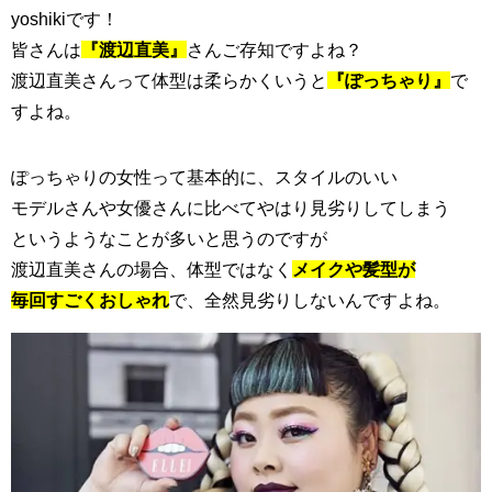
yoshikiです！
皆さんは
『渡辺直美』
さんご存知ですよね？
渡辺直美さんって体型は柔らかくいうと
『ぽっちゃり』
で
すよね。
ぽっちゃりの女性って基本的に、スタイルのいい
モデルさんや女優さんに比べてやはり見劣りしてしまう
というようなことが多いと思うのですが
渡辺直美さんの場合、体型ではなく
メイクや髪型が
毎回すごくおしゃれ
で、全然見劣りしないんですよね。