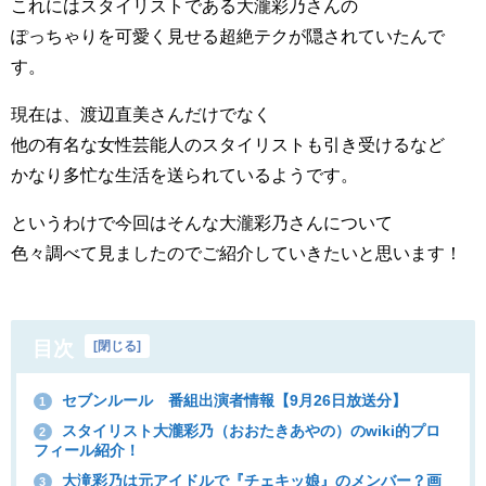
これにはスタイリストである大瀧彩乃さんの
ぽっちゃりを可愛く見せる超絶テクが隠されていたんで
す。
現在は、渡辺直美さんだけでなく
他の有名な女性芸能人のスタイリストも引き受けるなど
かなり多忙な生活を送られているようです。
というわけで今回はそんな大瀧彩乃さんについて
色々調べて見ましたのでご紹介していきたいと思います！
目次
[
閉じる
]
セブンルール 番組出演者情報【9月26日放送分】
1
スタイリスト大瀧彩乃（おおたきあやの）のwiki的プロ
2
フィール紹介！
大滝彩乃は元アイドルで『チェキッ娘』のメンバー？画
3