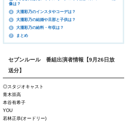
像は？
大瀧彩乃のインスタやコーデは？
4
大瀧彩乃の結婚や旦那と子供は？
5
大瀧彩乃の給料・年収は？
6
まとめ
7
セブンルール 番組出演者情報【9月26日放
送分】
◎スタジオキャスト
青木崇高
本谷有希子
YOU
若林正恭(オードリー)