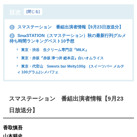
目次
[
閉じる
]
スマステーション 番組出演者情報【9月23日放送分】
1
SmaSTATION（スマステーション）秋の最新行列グルメ
2
待ち時間ランキングベスト10予想
東京・渋谷 生クリーム専門店『MILK』
東京・赤坂『赤坂 津つ井 総本店』白いオムライス
東京・代官山 Sweets bar Melty100g (スイーツバー メルテ
ィ 100グラム)シメパフェ
スマステーション 番組出演者情報【9月23
日放送分】
香取慎吾
山本耕史