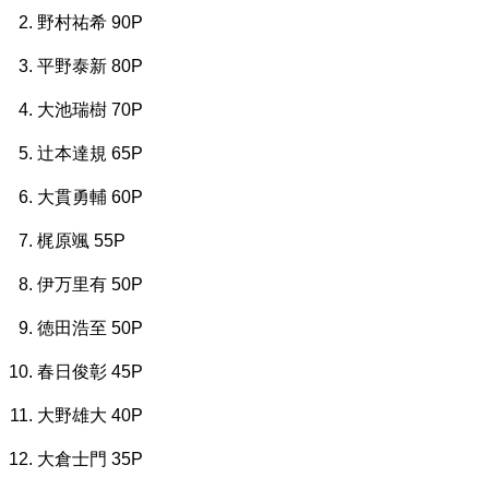
野村祐希 90P
平野泰新 80P
大池瑞樹 70P
辻本達規 65P
大貫勇輔 60P
梶原颯 55P
伊万里有 50P
徳田浩至 50P
春日俊彰 45P
大野雄大 40P
大倉士門 35P