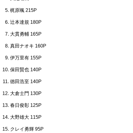
梶原颯 215P
辻本達規 180P
大貫勇輔 165P
真田ナオキ 160P
伊万里有 155P
保田賢也 140P
徳田浩至 140P
大倉士門 130P
春日俊彰 125P
大野雄大 115P
クレイ勇輝 95P