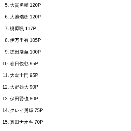
大貫勇輔 120P
大池瑞樹 120P
梶原颯 117P
伊万里有 105P
徳田浩至 100P
春日俊彰 95P
大倉士門 95P
大野雄大 90P
保田賢也 80P
クレイ勇輝 75P
真田ナオキ 70P