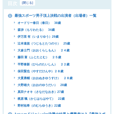
目次
[
閉じる
]
最強スポーツ男子頂上決戦の出演者（出場者）一覧
1
オードリー春日（春日） 38歳
森渉（もりわたる） 34歳
伊万里 有（いまりゆう）29歳
辻本達規（つじもとたつのり） 25歳
大倉士門（おおくらしもん） ２４歳
藤田 富（ふじたとむ） ２５歳
平野泰新（ひらのたいしん） ２２歳
保田賢也（やすだけんや）２８歳
大貫勇輔（おおぬきゆうすけ） ２８歳
大野雄大（おおのゆうだい） 28歳
真田ナオキ（さなだなおき）27歳
梶原 颯（かじはらはやて） 22歳
野村祐希（のむらゆうき）22歳
1stハードジャンパー決勝の結果と優勝者は？【最強スポ