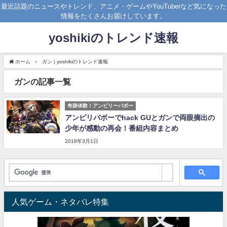
最近話題のニュースやトレンド、アニメ・ゲームやYouTuberなど気になった
情報をたくさんお届けしています。
yoshikiのトレンド速報
ホーム
ガン | yoshikiのトレンド速報
ガンの記事一覧
奇跡体験！アンビリーバボー
アンビリバボーでhack GUとガンで両眼摘出の
少年が感動の再会！番組内容まとめ
2018年3月1日
人気ゲーム・ネタバレ特集