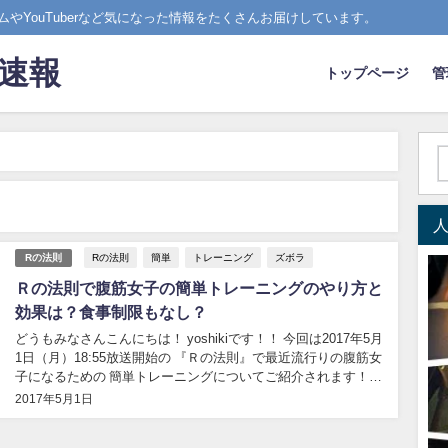
やYouTuberなど気になった情報をたくさんお届けしています。
ド速報
トップページ
管
Rの法則
簡単
トレーニング
ズボラ
Rの法則
Ｒの法則で腹筋女子の簡単トレーニングのやり方と
効果は？食事制限もなし？
どうもみなさんこんにちは！ yoshikiです！！ 今回は2017年5月
1日（月）18:55放送開始の 『Ｒの法則』で最近流行りの腹筋女
子になるための 簡単トレーニングについてご紹介されます！！
ズボラな女子でも出来る簡単トレーニングなので 見杏さんもぜ
2017年5月1日
ひ実践してみましょう！！ ということで今回はこちらのトレー
ニン...