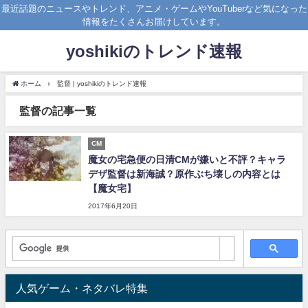
最近話題のニュースやトレンド、アニメ・ゲームやYouTuberなど気になった
情報をたくさんお届けしています。
yoshikiのトレンド速報
ホーム
監督 | yoshikiのトレンド速報
監督の記事一覧
CM
魔女の宅急便の日清CMが嫌いと不評？キャラ
デザ監督は新海誠？原作ぶち壊しの内容とは
【魔女宅】
2017年6月20日
人気ゲーム・ネタバレ特集