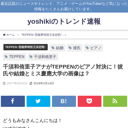
最近話題のニュースやトレンド、アニメ・ゲームやYouTuberなど気になった
情報をたくさんお届けしています。
yoshikiのトレンド速報
ホーム
TEPPEN~芸能界特技王決定戦~
千須和侑里子アナがTEPPENのピアノ対決
TEPPEN~芸能界特技王決定戦~
結婚
彼氏
ピアノ
TEPPEN
千須和侑里子
千須和侑里子アナがTEPPENのピアノ対決に！彼
氏や結婚とミス慶應大学の画像は？
2017年9月22日
2018年3月13日
どうもみなさんこんにちは！