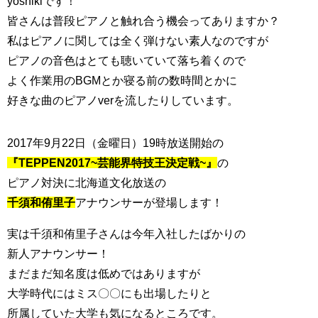
yoshikiです！
皆さんは普段ピアノと触れ合う機会ってありますか？
私はピアノに関しては全く弾けない素人なのですが
ピアノの音色はとても聴いていて落ち着くので
よく作業用のBGMとか寝る前の数時間とかに
好きな曲のピアノverを流したりしています。
2017年9月22日（金曜日）19時放送開始の
『TEPPEN2017~芸能界特技王決定戦~』
の
ピアノ対決に北海道文化放送の
千須和侑里子
アナウンサーが登場します！
実は千須和侑里子さんは今年入社したばかりの
新人アナウンサー！
まだまだ知名度は低めではありますが
大学時代にはミス〇〇にも出場したりと
所属していた大学も気になるところです。