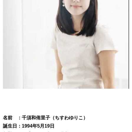
名前 ：千須和侑里子（ちすわゆりこ）
誕生日：1994年5月19日