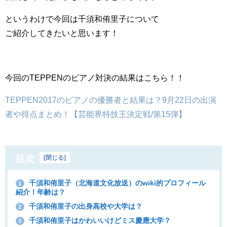
というわけで今回は千須和侑里子について
ご紹介してきたいと思います！
今回のTEPPENのピアノ対決の結果はこちら！！
TEPPEN2017のピアノの優勝者と結果は？9月22日の出演
者や得点まとめ！【芸能界特技王決定戦/第15弾】
目次
[
閉じる
]
千須和侑里子（北海道文化放送）のwiki的プロフィール
1
紹介！年齢は？
千須和侑里子の出身高校や大学は？
2
千須和侑里子はかわいいけどミス慶應大学？
3