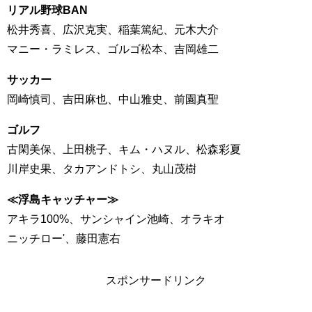
リアル野球BAN
松井秀喜、広沢克実、稲葉篤紀、元木大介
マニー・ラミレス、ゴルゴ松本、吉岡雄二
サッカー
岡崎慎司、吉田麻也、中山雅史、前園真聖
ゴルフ
古閑美保、上田桃子、キム・ハヌル、松森彩夏
川岸史果、タカアンドトシ、丸山茂樹
≪浮島キャッチャー≫
アキラ100%、サンシャイン池崎、オラキオ
ニッチロー'、藤田憲右
スポンサードリンク