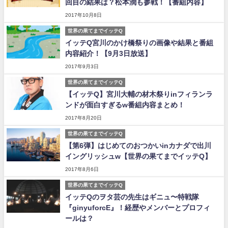
回目の結果は？松本潤も参戦！【番組内容】
2017年10月8日
世界の果てまでイッテQ
イッテQ宮川のかけ橋祭りの画像や結果と番組
内容紹介！【9月3日放送】
2017年9月3日
世界の果てまでイッテQ
【イッテQ】宮川大輔の材木祭りinフィランラ
ンドが面白すぎるw番組内容まとめ！
2017年8月20日
世界の果てまでイッテQ
【第6弾】はじめてのおつかいinカナダで出川
イングリッシュw【世界の果てまでイッテQ】
2017年8月6日
世界の果てまでイッテQ
イッテQのヲタ芸の先生はギニュ〜特戦隊
『ginyuforcE』！経歴やメンバーとプロフィ
ールは？