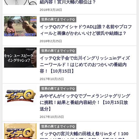
組内容！宮川大輔の順位は？
2018年3月18日
世界の果てまでイッテQ
イッテQのアイシャドウADは誰？名前やプロフ
ィールと画像がかわいいけど彼氏や結婚は？
2018年2月25日
世界の果てまでイッテQ
イッテQ女子会で出川イングリッシュinディズ
ニーワールド！はじめてのおつかいの番組内
容！【10月15日】
2017年10月15日
世界の果てまでイッテQ
みやぞんがイッテQでブーメランジャグリング
に挑戦！結果と番組内容紹介！【10月15日放
送分】
2017年10月15日
世界の果てまでイッテQ
イッテQの宮川大輔の田植え祭りinタイ！100