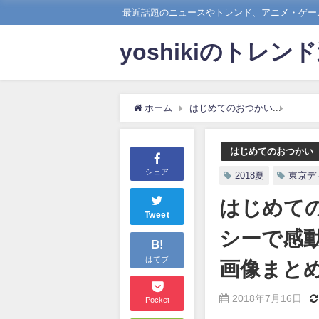
最近話題のニュースやトレンド、アニメ・ゲーム
yoshikiのトレン
ホーム
はじめてのおつかい
はじめ
はじめてのおつかい
シェア
2018夏
東京デ
はじめて
Tweet
シーで感動
B!
はてブ
画像まと
2018年7月16日
Pocket