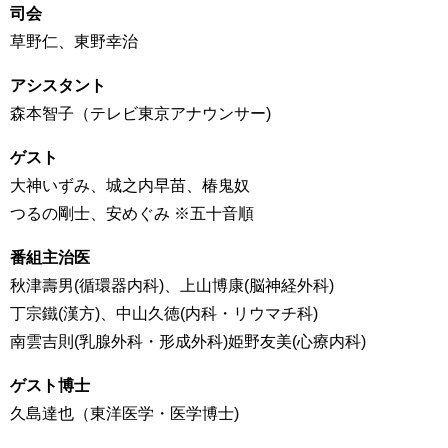
司会
草野仁、東野幸治
アシスタント
森本智子（テレビ東京アナウンサー)
ゲスト
大神いずみ、城之内早苗、椿鬼奴
つるの剛士、安めぐみ ※五十音順
番組主治医
秋津壽男(循環器内科)、上山博康(脳神経外科)
丁宗鐵(漢方)、中山久徳(内科・リウマチ科)
南雲吉則(乳腺外科・形成外科)姫野友美(心療内科)
ゲスト博士
久島達也（東洋医学・医学博士)