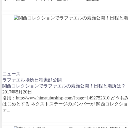
ニュース
ラファエル
場所
日程
素顔公開
関西コレクションでラファエルの素顔公開！日程と場所は？
2017年5月20日
引用：http://www.himatubushisp.com/?page=149
はじめとする ネクストステージのメンバーが 関西コレクショ
ァ...