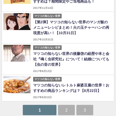
すすめは？期間限定やご当地商品も！
2017年11月14日
マツコの知らない世界
【第2弾】マツコの知らない世界のマンガ飯の
メニューレシピまとめ！火の玉チャーハンの再
現度が高い！【10月31日】
2017年10月31日
マツコの知らない世界
マツコの知らない世界の後藤啓の経歴や本と会
社『鳴く虫研究社』について！結婚についても
【虫の音の世界】
2017年9月12日
マツコの知らない世界
マツコの知らないレトルト麻婆豆腐の世界！お
すすめの商品ランキングは？【8月22日】
2017年8月22日
1
2
3